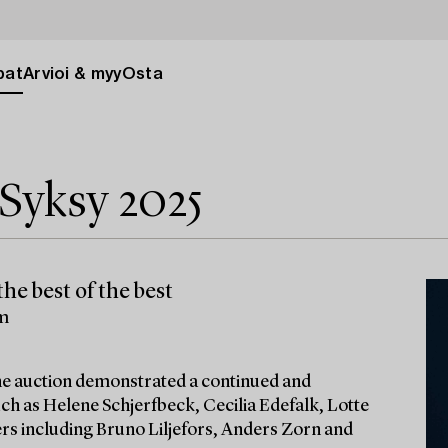
pat
Arvioi & myy
Osta
Syksy 2025
he best of the best
lm
 the auction demonstrated a continued and
ch as Helene Schjerfbeck, Cecilia Edefalk, Lotte
ters including Bruno Liljefors, Anders Zorn and