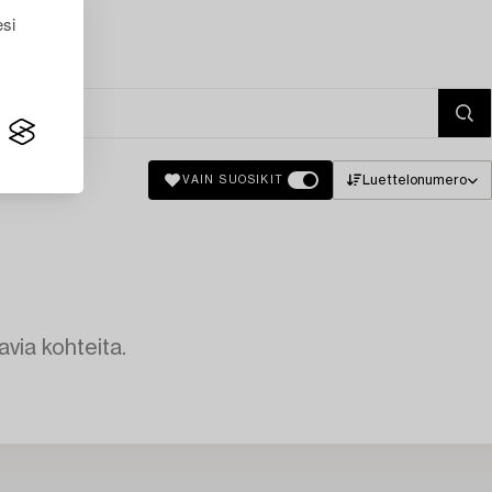
esi
Luettelonumero
VAIN SUOSIKIT
avia kohteita.