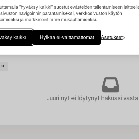
ttamalla "hyväksy kaikki" suostut evästeiden tallentamiseen laitteell
sivuston navigoinnin parantamiseksi, verkkosivuston käytön
oimiseksi ja markkinointimme mukauttamiseksi.
väksy kaikki
Hylkää ei-välttämättömät
Asetukset
KI
Juuri nyt ei löytynyt hakuasi vasta