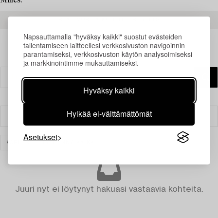
Milles.
READ MORE ABOUT THE RESULTS
Napsauttamalla "hyväksy kaikki" suostut evästeiden
tallentamiseen laitteellesi verkkosivuston navigoinnin
parantamiseksi, verkkosivuston käytön analysoimiseksi
ja markkinointimme mukauttamiseksi.
Hyväksy kaikki
Hylkää ei-välttämättömät
Suodatin
Asetukset
KORUT
TYHJENNÄ KAIKKI
Juuri nyt ei löytynyt hakuasi vastaavia kohteita.