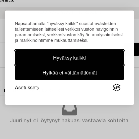
Milles.
READ MORE ABOUT THE RESULTS
Napsauttamalla "hyväksy kaikki" suostut evästeiden
tallentamiseen laitteellesi verkkosivuston navigoinnin
parantamiseksi, verkkosivuston käytön analysoimiseksi
ja markkinointimme mukauttamiseksi.
Hyväksy kaikki
Hylkää ei-välttämättömät
Suodatin
Asetukset
KORUT
TYHJENNÄ KAIKKI
Juuri nyt ei löytynyt hakuasi vastaavia kohteita.