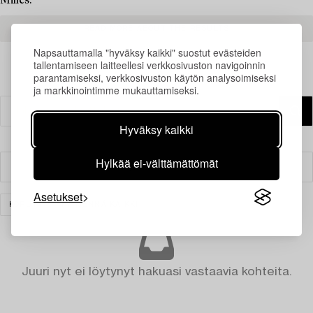
Milles.
READ MORE ABOUT THE RESULTS
Napsauttamalla "hyväksy kaikki" suostut evästeiden
tallentamiseen laitteellesi verkkosivuston navigoinnin
parantamiseksi, verkkosivuston käytön analysoimiseksi
ja markkinointimme mukauttamiseksi.
Hyväksy kaikki
Hylkää ei-välttämättömät
Suodatin
Asetukset
KORUT
TYHJENNÄ KAIKKI
Juuri nyt ei löytynyt hakuasi vastaavia kohteita.