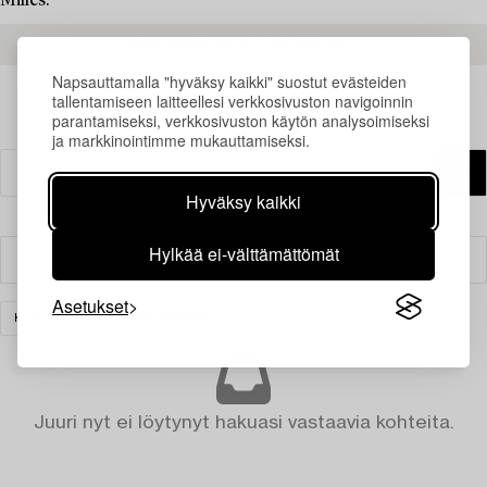
Milles.
READ MORE ABOUT THE RESULTS
Napsauttamalla "hyväksy kaikki" suostut evästeiden
tallentamiseen laitteellesi verkkosivuston navigoinnin
parantamiseksi, verkkosivuston käytön analysoimiseksi
ja markkinointimme mukauttamiseksi.
Hyväksy kaikki
Hylkää ei-välttämättömät
Suodatin
Asetukset
KORUT
TYHJENNÄ KAIKKI
Juuri nyt ei löytynyt hakuasi vastaavia kohteita.