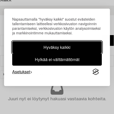
Milles.
READ MORE ABOUT THE RESULTS
Napsauttamalla "hyväksy kaikki" suostut evästeiden
tallentamiseen laitteellesi verkkosivuston navigoinnin
parantamiseksi, verkkosivuston käytön analysoimiseksi
ja markkinointimme mukauttamiseksi.
Hyväksy kaikki
Hylkää ei-välttämättömät
Suodatin
Asetukset
KORUT
TYHJENNÄ KAIKKI
Juuri nyt ei löytynyt hakuasi vastaavia kohteita.