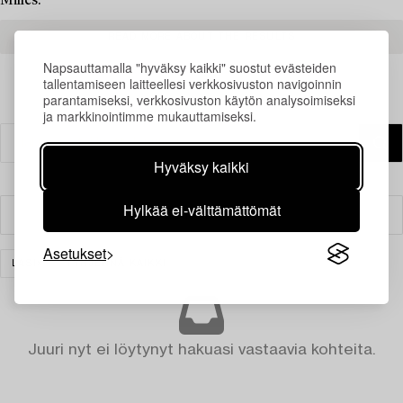
Milles.
READ MORE ABOUT THE RESULTS
Napsauttamalla "hyväksy kaikki" suostut evästeiden
tallentamiseen laitteellesi verkkosivuston navigoinnin
parantamiseksi, verkkosivuston käytön analysoimiseksi
ja markkinointimme mukauttamiseksi.
Hyväksy kaikki
Hylkää ei-välttämättömät
Suodatin
Asetukset
LASI
TYHJENNÄ KAIKKI
Juuri nyt ei löytynyt hakuasi vastaavia kohteita.