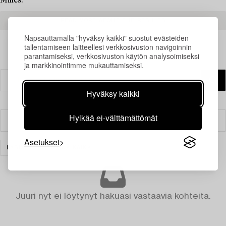
Milles.
READ MORE ABOUT THE RESULTS
Napsauttamalla "hyväksy kaikki" suostut evästeiden
tallentamiseen laitteellesi verkkosivuston navigoinnin
parantamiseksi, verkkosivuston käytön analysoimiseksi
ja markkinointimme mukauttamiseksi.
Hyväksy kaikki
Hylkää ei-välttämättömät
Suodatin
Asetukset
LASI
TYHJENNÄ KAIKKI
Juuri nyt ei löytynyt hakuasi vastaavia kohteita.