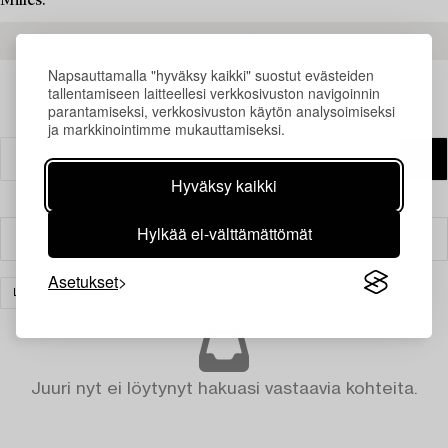
Milles.
READ MORE ABOUT THE RESULTS
Napsauttamalla "hyväksy kaikki" suostut evästeiden
tallentamiseen laitteellesi verkkosivuston navigoinnin
parantamiseksi, verkkosivuston käytön analysoimiseksi
ja markkinointimme mukauttamiseksi.
Hyväksy kaikki
Hylkää ei-välttämättömät
Suodatin
Asetukset
LASI
TYHJENNÄ KAIKKI
Juuri nyt ei löytynyt hakuasi vastaavia kohteita.