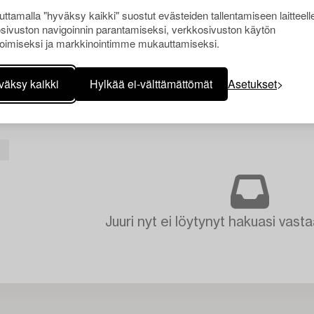
ttamalla "hyväksy kaikki" suostut evästeiden tallentamiseen laitteell
sivuston navigoinnin parantamiseksi, verkkosivuston käytön
oimiseksi ja markkinointimme mukauttamiseksi.
väksy kaikki
Hylkää ei-välttämättömät
Asetukset
I
Juuri nyt ei löytynyt hakuasi vasta