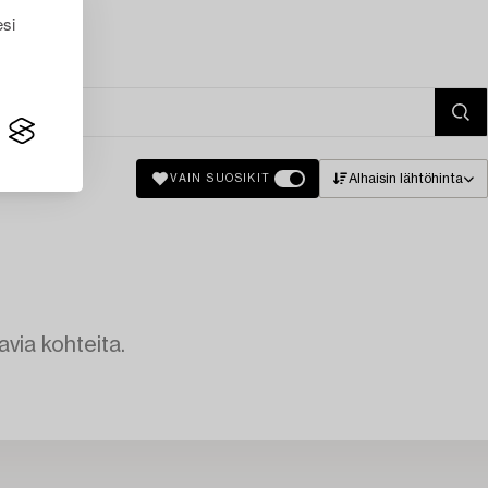
esi
Alhaisin lähtöhinta
VAIN SUOSIKIT
avia kohteita.