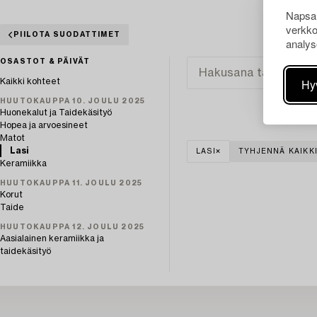
Napsau
verkko
PIILOTA SUODATTIMET
analys
OSASTOT & PÄIVÄT
Hy
Kaikki kohteet
HUUTOKAUPPA 10. JOULU 2025
Huonekalut ja Taidekäsityö
Hopea ja arvoesineet
Matot
Lasi
LASI
TYHJENNÄ KAIKK
Keramiikka
HUUTOKAUPPA 11. JOULU 2025
Korut
Taide
HUUTOKAUPPA 12. JOULU 2025
Aasialainen keramiikka ja
taidekäsityö