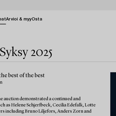
pat
Arvioi & myy
Osta
Syksy 2025
he best of the best
lm
 the auction demonstrated a continued and
ch as Helene Schjerfbeck, Cecilia Edefalk, Lotte
ters including Bruno Liljefors, Anders Zorn and