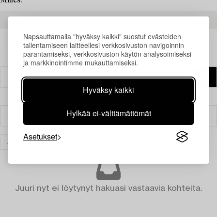
Milles.
READ MORE ABOUT THE RESULTS
Napsauttamalla "hyväksy kaikki" suostut evästeiden
tallentamiseen laitteellesi verkkosivuston navigoinnin
parantamiseksi, verkkosivuston käytön analysoimiseksi
ja markkinointimme mukauttamiseksi.
Hyväksy kaikki
Hylkää ei-välttämättömät
Suodatin
Asetukset
LASI
TYHJENNÄ KAIKKI
Juuri nyt ei löytynyt hakuasi vastaavia kohteita.