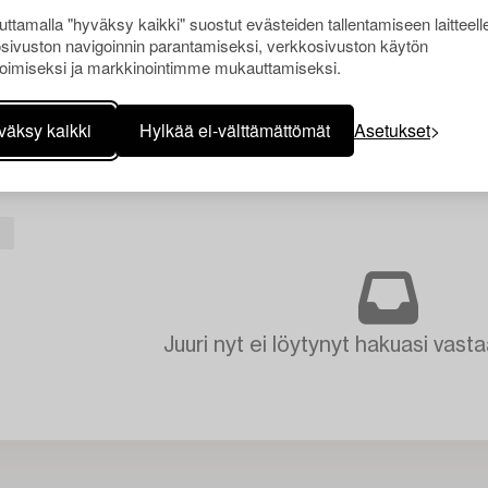
ttamalla "hyväksy kaikki" suostut evästeiden tallentamiseen laitteell
sivuston navigoinnin parantamiseksi, verkkosivuston käytön
oimiseksi ja markkinointimme mukauttamiseksi.
väksy kaikki
Hylkää ei-välttämättömät
Asetukset
I
Juuri nyt ei löytynyt hakuasi vasta