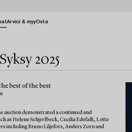
pat
Arvioi & myy
Osta
Syksy 2025
he best of the best
lm
 the auction demonstrated a continued and
ch as Helene Schjerfbeck, Cecilia Edefalk, Lotte
ters including Bruno Liljefors, Anders Zorn and