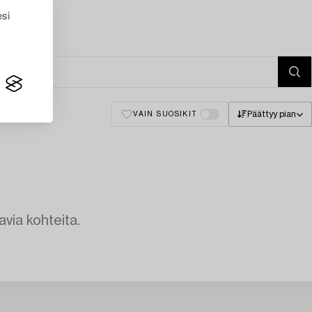
esi
Päättyy pian
VAIN SUOSIKIT
avia kohteita.