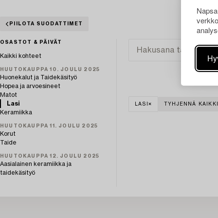
Napsau
verkko
PIILOTA SUODATTIMET
analys
OSASTOT & PÄIVÄT
Hy
Kaikki kohteet
HUUTOKAUPPA 10. JOULU 2025
Huonekalut ja Taidekäsityö
Hopea ja arvoesineet
Matot
Lasi
LASI
TYHJENNÄ KAIKK
Keramiikka
HUUTOKAUPPA 11. JOULU 2025
Korut
Taide
HUUTOKAUPPA 12. JOULU 2025
Aasialainen keramiikka ja
taidekäsityö