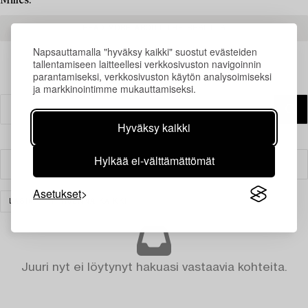
Milles.
READ MORE ABOUT THE RESULTS
Napsauttamalla "hyväksy kaikki" suostut evästeiden
tallentamiseen laitteellesi verkkosivuston navigoinnin
parantamiseksi, verkkosivuston käytön analysoimiseksi
ja markkinointimme mukauttamiseksi.
Hyväksy kaikki
Hylkää ei-välttämättömät
Suodatin
Asetukset
LASI
TYHJENNÄ KAIKKI
Juuri nyt ei löytynyt hakuasi vastaavia kohteita.