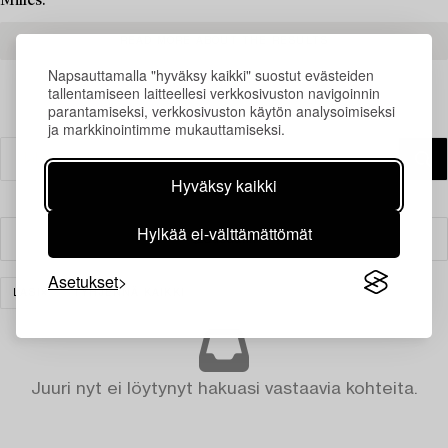
Milles.
READ MORE ABOUT THE RESULTS
Napsauttamalla "hyväksy kaikki" suostut evästeiden
tallentamiseen laitteellesi verkkosivuston navigoinnin
parantamiseksi, verkkosivuston käytön analysoimiseksi
ja markkinointimme mukauttamiseksi.
Hyväksy kaikki
Hylkää ei-välttämättömät
Suodatin
Asetukset
LASI
TYHJENNÄ KAIKKI
Juuri nyt ei löytynyt hakuasi vastaavia kohteita.