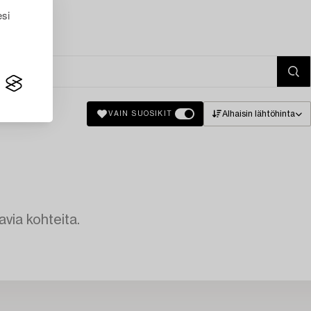
esi
Alhaisin lähtöhinta
VAIN SUOSIKIT
avia kohteita.