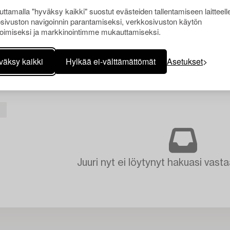
ttamalla "hyväksy kaikki" suostut evästeiden tallentamiseen laitteell
sivuston navigoinnin parantamiseksi, verkkosivuston käytön
oimiseksi ja markkinointimme mukauttamiseksi.
väksy kaikki
Hylkää ei-välttämättömät
Asetukset
I
Juuri nyt ei löytynyt hakuasi vasta