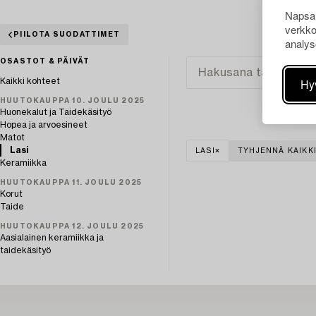
Napsau
verkko
PIILOTA SUODATTIMET
analys
OSASTOT & PÄIVÄT
Hy
Kaikki kohteet
HUUTOKAUPPA 10. JOULU 2025
Huonekalut ja Taidekäsityö
Hopea ja arvoesineet
Matot
Lasi
LASI
TYHJENNÄ KAIKK
Keramiikka
HUUTOKAUPPA 11. JOULU 2025
Korut
Taide
HUUTOKAUPPA 12. JOULU 2025
Aasialainen keramiikka ja
taidekäsityö