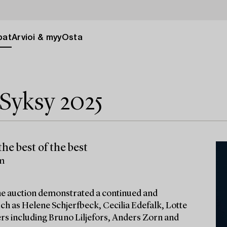
pat
Arvioi & myy
Osta
Syksy 2025
he best of the best
lm
 the auction demonstrated a continued and
ch as Helene Schjerfbeck, Cecilia Edefalk, Lotte
ters including Bruno Liljefors, Anders Zorn and