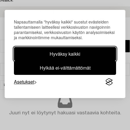
Milles.
READ MORE ABOUT THE RESULTS
Napsauttamalla "hyväksy kaikki" suostut evästeiden
tallentamiseen laitteellesi verkkosivuston navigoinnin
parantamiseksi, verkkosivuston käytön analysoimiseksi
ja markkinointimme mukauttamiseksi.
Hyväksy kaikki
Hylkää ei-välttämättömät
Suodatin
Asetukset
LASI
TYHJENNÄ KAIKKI
Juuri nyt ei löytynyt hakuasi vastaavia kohteita.