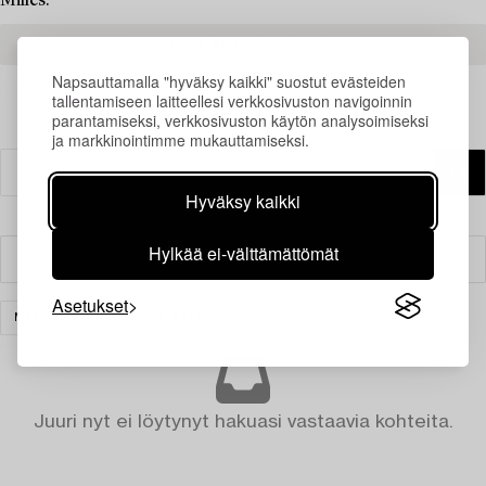
Milles.
READ MORE ABOUT THE RESULTS
Napsauttamalla "hyväksy kaikki" suostut evästeiden
tallentamiseen laitteellesi verkkosivuston navigoinnin
parantamiseksi, verkkosivuston käytön analysoimiseksi
ja markkinointimme mukauttamiseksi.
Hyväksy kaikki
Hylkää ei-välttämättömät
Suodatin
Asetukset
MATOT
TYHJENNÄ KAIKKI
Juuri nyt ei löytynyt hakuasi vastaavia kohteita.