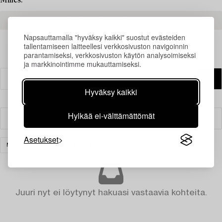
Milles.
READ MORE ABOUT THE RESULTS
Napsauttamalla "hyväksy kaikki" suostut evästeiden
tallentamiseen laitteellesi verkkosivuston navigoinnin
parantamiseksi, verkkosivuston käytön analysoimiseksi
ja markkinointimme mukauttamiseksi.
Hyväksy kaikki
Hylkää ei-välttämättömät
Suodatin
Asetukset
MATOT
TYHJENNÄ KAIKKI
Juuri nyt ei löytynyt hakuasi vastaavia kohteita.