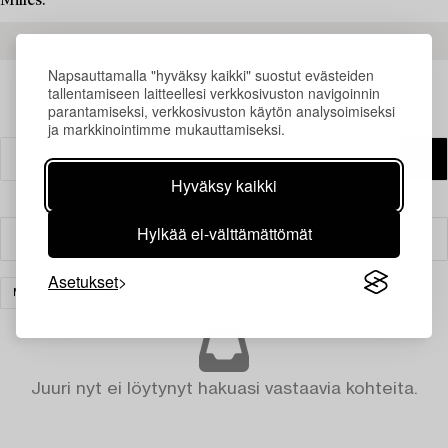
Milles.
READ MORE ABOUT THE RESULTS
Napsauttamalla "hyväksy kaikki" suostut evästeiden
tallentamiseen laitteellesi verkkosivuston navigoinnin
parantamiseksi, verkkosivuston käytön analysoimiseksi
ja markkinointimme mukauttamiseksi.
Hyväksy kaikki
Hylkää ei-välttämättömät
Suodatin
Asetukset
MATOT
TYHJENNÄ KAIKKI
Juuri nyt ei löytynyt hakuasi vastaavia kohteita.