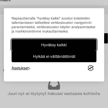
Milles.
READ MORE ABOUT THE RESULTS
Napsauttamalla "hyväksy kaikki" suostut evästeiden
tallentamiseen laitteellesi verkkosivuston navigoinnin
parantamiseksi, verkkosivuston käytön analysoimiseksi
ja markkinointimme mukauttamiseksi.
Hyväksy kaikki
Hylkää ei-välttämättömät
Suodatin
Asetukset
MATOT
TYHJENNÄ KAIKKI
Juuri nyt ei löytynyt hakuasi vastaavia kohteita.