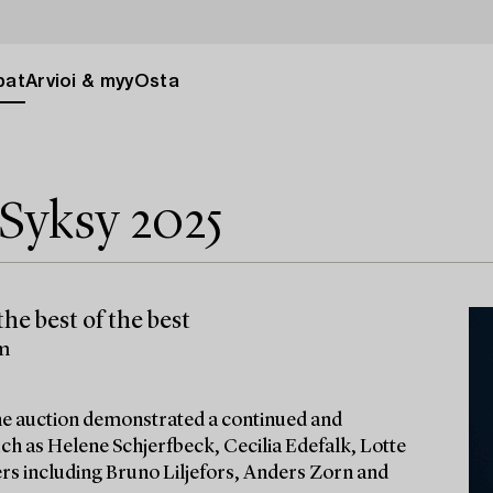
pat
Arvioi & myy
Osta
Syksy 2025
he best of the best
lm
 the auction demonstrated a continued and
ch as Helene Schjerfbeck, Cecilia Edefalk, Lotte
ters including Bruno Liljefors, Anders Zorn and