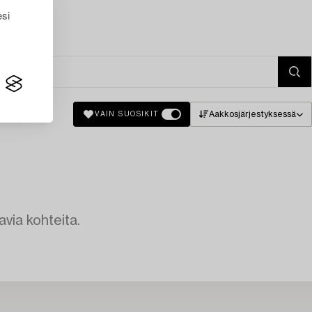
esi
Aakkosjärjestyksessä
VAIN SUOSIKIT
avia kohteita.