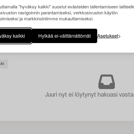
ttamalla "hyväksy kaikki" suostut evästeiden tallentamiseen laitteell
sivuston navigoinnin parantamiseksi, verkkosivuston käytön
oimiseksi ja markkinointimme mukauttamiseksi.
väksy kaikki
Hylkää ei-välttämättömät
Asetukset
KKI
Juuri nyt ei löytynyt hakuasi vasta