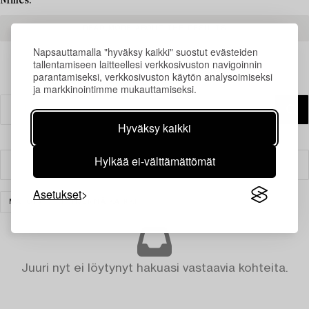
Milles.
READ MORE ABOUT THE RESULTS
Napsauttamalla "hyväksy kaikki" suostut evästeiden
tallentamiseen laitteellesi verkkosivuston navigoinnin
parantamiseksi, verkkosivuston käytön analysoimiseksi
ja markkinointimme mukauttamiseksi.
Hyväksy kaikki
Hylkää ei-välttämättömät
Suodatin
Asetukset
MATOT
TYHJENNÄ KAIKKI
Juuri nyt ei löytynyt hakuasi vastaavia kohteita.