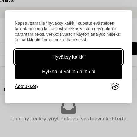
Milles.
READ MORE ABOUT THE RESULTS
Napsauttamalla "hyväksy kaikki" suostut evästeiden
tallentamiseen laitteellesi verkkosivuston navigoinnin
parantamiseksi, verkkosivuston käytön analysoimiseksi
ja markkinointimme mukauttamiseksi.
Hyväksy kaikki
Hylkää ei-välttämättömät
Suodatin
Asetukset
MATOT
TYHJENNÄ KAIKKI
Juuri nyt ei löytynyt hakuasi vastaavia kohteita.