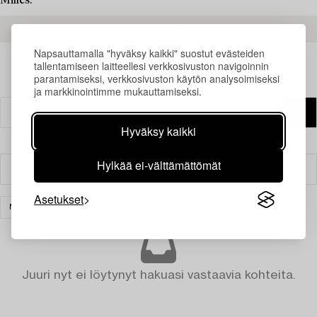
Milles.
READ MORE ABOUT THE RESULTS
Napsauttamalla "hyväksy kaikki" suostut evästeiden
tallentamiseen laitteellesi verkkosivuston navigoinnin
parantamiseksi, verkkosivuston käytön analysoimiseksi
ja markkinointimme mukauttamiseksi.
Hyväksy kaikki
Hylkää ei-välttämättömät
Suodatin
Asetukset
MATOT
TYHJENNÄ KAIKKI
Juuri nyt ei löytynyt hakuasi vastaavia kohteita.