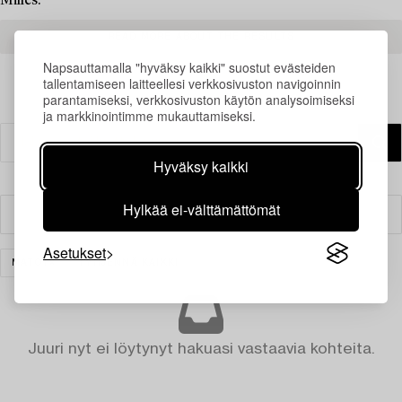
Milles.
READ MORE ABOUT THE RESULTS
Napsauttamalla "hyväksy kaikki" suostut evästeiden
tallentamiseen laitteellesi verkkosivuston navigoinnin
parantamiseksi, verkkosivuston käytön analysoimiseksi
ja markkinointimme mukauttamiseksi.
Hyväksy kaikki
Hylkää ei-välttämättömät
Suodatin
Asetukset
MATOT
TYHJENNÄ KAIKKI
Juuri nyt ei löytynyt hakuasi vastaavia kohteita.