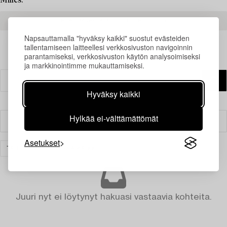
Milles.
READ MORE ABOUT THE RESULTS
Napsauttamalla "hyväksy kaikki" suostut evästeiden
tallentamiseen laitteellesi verkkosivuston navigoinnin
parantamiseksi, verkkosivuston käytön analysoimiseksi
ja markkinointimme mukauttamiseksi.
Hyväksy kaikki
Hylkää ei-välttämättömät
Suodatin
Asetukset
TAIDE
TYHJENNÄ KAIKKI
Juuri nyt ei löytynyt hakuasi vastaavia kohteita.