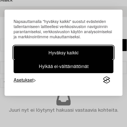
Milles.
READ MORE ABOUT THE RESULTS
Napsauttamalla "hyväksy kaikki" suostut evästeiden
tallentamiseen laitteellesi verkkosivuston navigoinnin
parantamiseksi, verkkosivuston käytön analysoimiseksi
ja markkinointimme mukauttamiseksi.
Hyväksy kaikki
Hylkää ei-välttämättömät
Suodatin
Asetukset
TAIDE
TYHJENNÄ KAIKKI
Juuri nyt ei löytynyt hakuasi vastaavia kohteita.