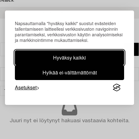
Milles.
READ MORE ABOUT THE RESULTS
Napsauttamalla "hyväksy kaikki" suostut evästeiden
tallentamiseen laitteellesi verkkosivuston navigoinnin
parantamiseksi, verkkosivuston käytön analysoimiseksi
ja markkinointimme mukauttamiseksi.
Hyväksy kaikki
Hylkää ei-välttämättömät
Suodatin
Asetukset
TAIDE
TYHJENNÄ KAIKKI
Juuri nyt ei löytynyt hakuasi vastaavia kohteita.