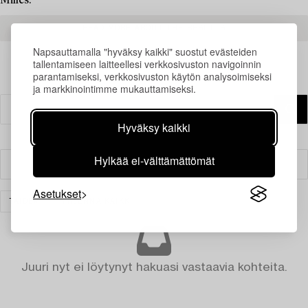
Milles.
READ MORE ABOUT THE RESULTS
Napsauttamalla "hyväksy kaikki" suostut evästeiden
tallentamiseen laitteellesi verkkosivuston navigoinnin
parantamiseksi, verkkosivuston käytön analysoimiseksi
ja markkinointimme mukauttamiseksi.
Hyväksy kaikki
Hylkää ei-välttämättömät
Suodatin
Asetukset
TAIDE
TYHJENNÄ KAIKKI
Juuri nyt ei löytynyt hakuasi vastaavia kohteita.