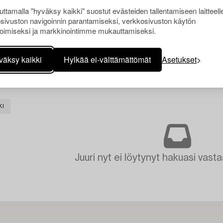
ttamalla "hyväksy kaikki" suostut evästeiden tallentamiseen laitteell
sivuston navigoinnin parantamiseksi, verkkosivuston käytön
oimiseksi ja markkinointimme mukauttamiseksi.
väksy kaikki
Hylkää ei-välttämättömät
Asetukset
KI
Juuri nyt ei löytynyt hakuasi vasta