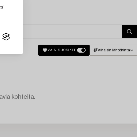
esi
Alhaisin lähtöhinta
VAIN SUOSIKIT
avia kohteita.