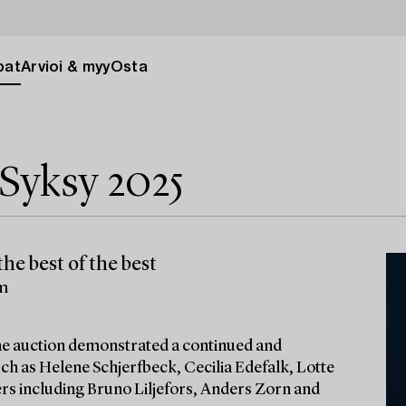
pat
Arvioi & myy
Osta
Syksy 2025
he best of the best
lm
 the auction demonstrated a continued and
ch as Helene Schjerfbeck, Cecilia Edefalk, Lotte
ters including Bruno Liljefors, Anders Zorn and