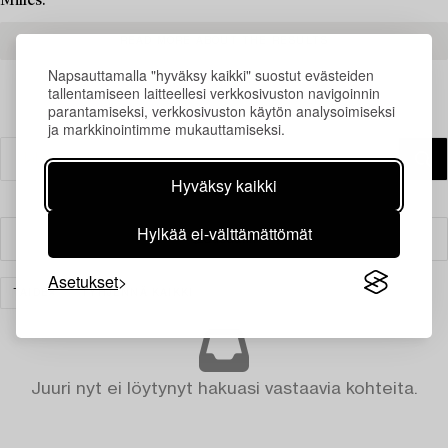
Milles.
READ MORE ABOUT THE RESULTS
Napsauttamalla "hyväksy kaikki" suostut evästeiden
tallentamiseen laitteellesi verkkosivuston navigoinnin
parantamiseksi, verkkosivuston käytön analysoimiseksi
ja markkinointimme mukauttamiseksi.
Hyväksy kaikki
Hylkää ei-välttämättömät
Suodatin
Asetukset
TAIDE
TYHJENNÄ KAIKKI
Juuri nyt ei löytynyt hakuasi vastaavia kohteita.