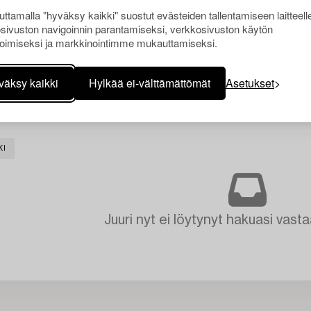
ttamalla "hyväksy kaikki" suostut evästeiden tallentamiseen laitteell
sivuston navigoinnin parantamiseksi, verkkosivuston käytön
oimiseksi ja markkinointimme mukauttamiseksi.
väksy kaikki
Hylkää ei-välttämättömät
Asetukset
KI
Juuri nyt ei löytynyt hakuasi vasta