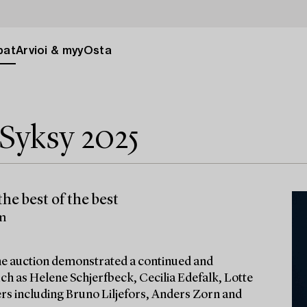
pat
Arvioi & myy
Osta
Syksy 2025
he best of the best
lm
 the auction demonstrated a continued and
ch as Helene Schjerfbeck, Cecilia Edefalk, Lotte
ters including Bruno Liljefors, Anders Zorn and