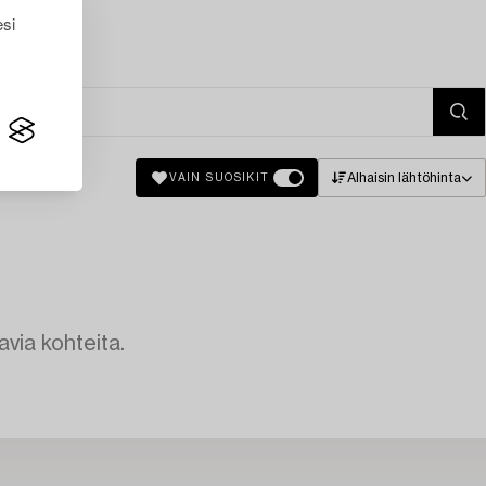
esi
Alhaisin lähtöhinta
VAIN SUOSIKIT
avia kohteita.