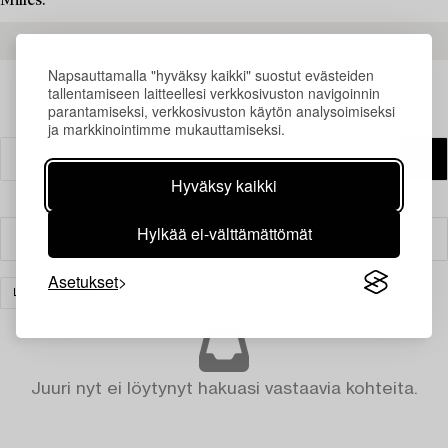
Milles.
READ MORE ABOUT THE RESULTS
Napsauttamalla "hyväksy kaikki" suostut evästeiden
tallentamiseen laitteellesi verkkosivuston navigoinnin
parantamiseksi, verkkosivuston käytön analysoimiseksi
ja markkinointimme mukauttamiseksi.
Hyväksy kaikki
Hylkää ei-välttämättömät
Suodatin
Asetukset
LASI
LASIT & LASIASTIAT
TAIDE
TYHJENNÄ KAIKKI
Juuri nyt ei löytynyt hakuasi vastaavia kohteita.