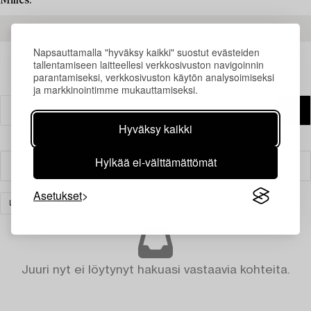
Milles.
READ MORE ABOUT THE RESULTS
Napsauttamalla "hyväksy kaikki" suostut evästeiden
tallentamiseen laitteellesi verkkosivuston navigoinnin
parantamiseksi, verkkosivuston käytön analysoimiseksi
ja markkinointimme mukauttamiseksi.
Hyväksy kaikki
Hylkää ei-välttämättömät
Suodatin
Asetukset
LASI
TAIDE
TYHJENNÄ KAIKKI
Juuri nyt ei löytynyt hakuasi vastaavia kohteita.