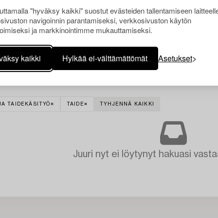
ttamalla "hyväksy kaikki" suostut evästeiden tallentamiseen laitteell
sivuston navigoinnin parantamiseksi, verkkosivuston käytön
oimiseksi ja markkinointimme mukauttamiseksi.
väksy kaikki
Hylkää ei-välttämättömät
Asetukset
JA TAIDEKÄSITYÖ
TAIDE
TYHJENNÄ KAIKKI
Juuri nyt ei löytynyt hakuasi vasta