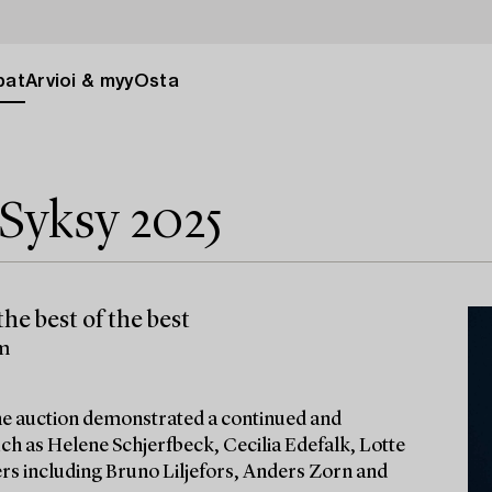
pat
Arvioi & myy
Osta
Syksy 2025
he best of the best
lm
 the auction demonstrated a continued and
ch as Helene Schjerfbeck, Cecilia Edefalk, Lotte
ters including Bruno Liljefors, Anders Zorn and