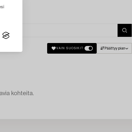
esi
Päättyy pian
VAIN SUOSIKIT
avia kohteita.