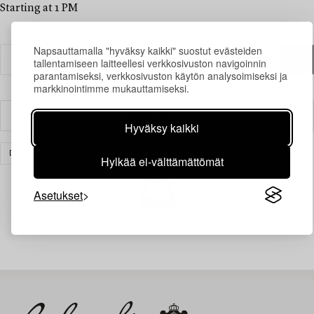
Starting at 1 PM
Napsauttamalla "hyväksy kaikki" suostut evästeiden
tallentamiseen laitteellesi verkkosivuston navigoinnin
parantamiseksi, verkkosivuston käytön analysoimiseksi ja
markkinointimme mukauttamiseksi.
Suodatin
Hyväksy kaikki
DESIGN
TYHJENNÄ KAIKKI
Hylkää ei-välttämättömät
Asetukset
Juuri nyt ei löytynyt hakuasi vastaavia kohteita.