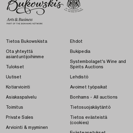
Tietoa Bukowskista
Ehdot
Ota yhteyttä
Bukipedia
asiantuntijoihimme
Systembolaget's Wine and
Tulokset
Spirits Auctions
Uutiset
Lehdistö
Kotiarviointi
Avoimet työpaikat
Asiakaspalvelu
Bonhams - All auctions
Toimitus
Tietosuojakäytäntö
Private Sales
Tietoa evästeistä
(cookies)
Arviointi & myyminen
Evästeasetukset