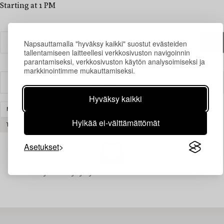
Starting at 1 PM
Napsauttamalla "hyväksy kaikki" suostut evästeiden
tallentamiseen laitteellesi verkkosivuston navigoinnin
parantamiseksi, verkkosivuston käytön analysoimiseksi ja
markkinointimme mukauttamiseksi.
Suodatin
Hyväksy kaikki
FROM THE COLLECTION OF BJÖRN SPRINGFELDT
Hylkää ei-välttämättömät
TYHJENNÄ KAIKKI
Asetukset
Juuri nyt ei löytynyt hakuasi vastaavia kohteita.