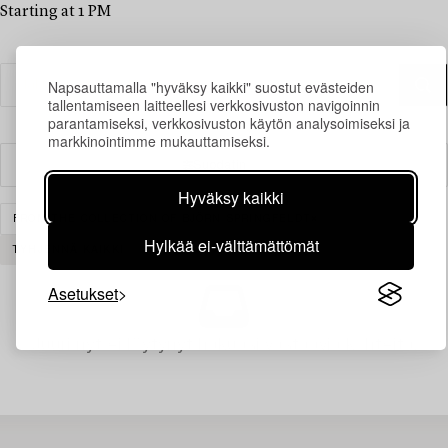
Starting at 1 PM
Napsauttamalla "hyväksy kaikki" suostut evästeiden
tallentamiseen laitteellesi verkkosivuston navigoinnin
parantamiseksi, verkkosivuston käytön analysoimiseksi ja
markkinointimme mukauttamiseksi.
Suodatin
Hyväksy kaikki
FROM THE COLLECTION OF BJÖRN SPRINGFELDT
Hylkää ei-välttämättömät
TYHJENNÄ KAIKKI
Asetukset
Juuri nyt ei löytynyt hakuasi vastaavia kohteita.