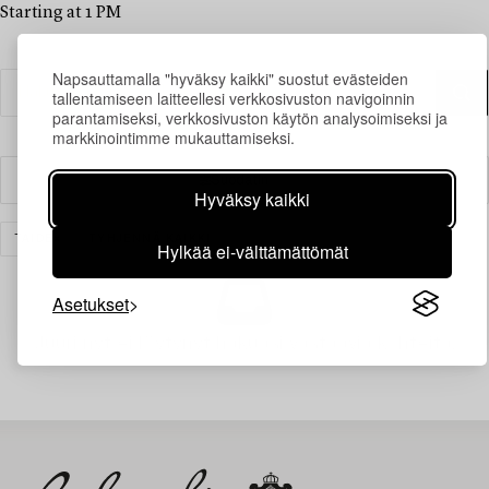
Starting at 1 PM
Napsauttamalla "hyväksy kaikki" suostut evästeiden
tallentamiseen laitteellesi verkkosivuston navigoinnin
parantamiseksi, verkkosivuston käytön analysoimiseksi ja
markkinointimme mukauttamiseksi.
Suodatin
Hyväksy kaikki
TAIDE
TYHJENNÄ KAIKKI
Hylkää ei-välttämättömät
Asetukset
Juuri nyt ei löytynyt hakuasi vastaavia kohteita.