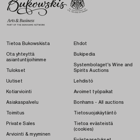
Tietoa Bukowskista
Ehdot
Ota yhteyttä
Bukipedia
asiantuntijoihimme
Systembolaget's Wine and
Tulokset
Spirits Auctions
Uutiset
Lehdistö
Kotiarviointi
Avoimet työpaikat
Asiakaspalvelu
Bonhams - All auctions
Toimitus
Tietosuojakäytäntö
Private Sales
Tietoa evästeistä
(cookies)
Arviointi & myyminen
Evästeasetukset