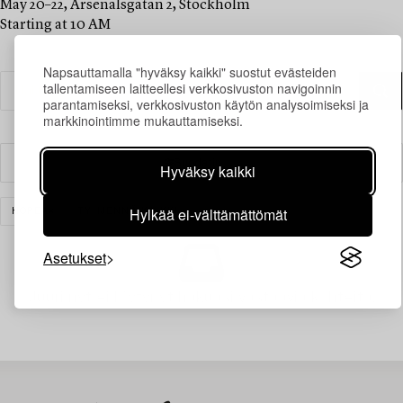
May 20–22, Arsenalsgatan 2, Stockholm
Starting at 10 AM
Napsauttamalla "hyväksy kaikki" suostut evästeiden
tallentamiseen laitteellesi verkkosivuston navigoinnin
parantamiseksi, verkkosivuston käytön analysoimiseksi ja
markkinointimme mukauttamiseksi.
Suodatin
Hyväksy kaikki
Hylkää ei-välttämättömät
HOPEA
TYHJENNÄ KAIKKI
Asetukset
Juuri nyt ei löytynyt hakuasi vastaavia kohteita.