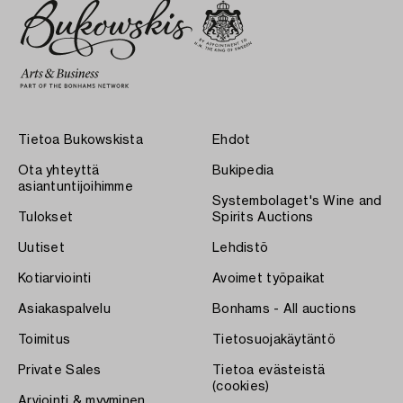
Tietoa Bukowskista
Ehdot
Ota yhteyttä
Bukipedia
asiantuntijoihimme
Systembolaget's Wine and
Tulokset
Spirits Auctions
Uutiset
Lehdistö
Kotiarviointi
Avoimet työpaikat
Asiakaspalvelu
Bonhams - All auctions
Toimitus
Tietosuojakäytäntö
Private Sales
Tietoa evästeistä
(cookies)
Arviointi & myyminen