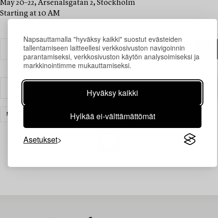
May 20–22, Arsenalsgatan 2, Stockholm
Starting at 10 AM
Napsauttamalla "hyväksy kaikki" suostut evästeiden
tallentamiseen laitteellesi verkkosivuston navigoinnin
parantamiseksi, verkkosivuston käytön analysoimiseksi ja
markkinointimme mukauttamiseksi.
Suodatin
Hyväksy kaikki
Hylkää ei-välttämättömät
MATOT
TYHJENNÄ KAIKKI
Asetukset
Juuri nyt ei löytynyt hakuasi vastaavia kohteita.