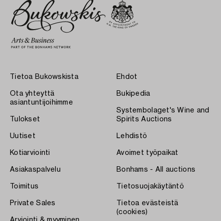
Tietoa Bukowskista
Ehdot
Ota yhteyttä
Bukipedia
asiantuntijoihimme
Systembolaget's Wine and
Tulokset
Spirits Auctions
Uutiset
Lehdistö
Kotiarviointi
Avoimet työpaikat
Asiakaspalvelu
Bonhams - All auctions
Toimitus
Tietosuojakäytäntö
Private Sales
Tietoa evästeistä
(cookies)
Arviointi & myyminen