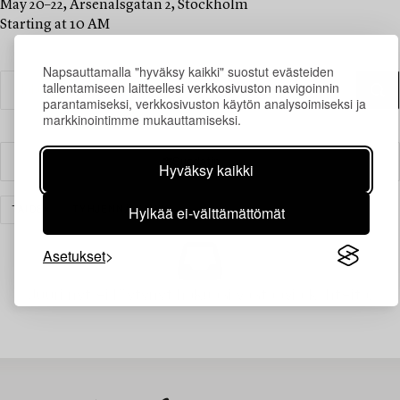
May 20–22, Arsenalsgatan 2, Stockholm
Starting at 10 AM
Napsauttamalla "hyväksy kaikki" suostut evästeiden
tallentamiseen laitteellesi verkkosivuston navigoinnin
parantamiseksi, verkkosivuston käytön analysoimiseksi ja
markkinointimme mukauttamiseksi.
Suodatin
Hyväksy kaikki
Hylkää ei-välttämättömät
TAIDE
TYHJENNÄ KAIKKI
Asetukset
Juuri nyt ei löytynyt hakuasi vastaavia kohteita.