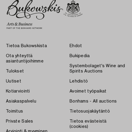
Tietoa Bukowskista
Ehdot
Ota yhteyttä
Bukipedia
asiantuntijoihimme
Systembolaget's Wine and
Tulokset
Spirits Auctions
Uutiset
Lehdistö
Kotiarviointi
Avoimet työpaikat
Asiakaspalvelu
Bonhams - All auctions
Toimitus
Tietosuojakäytäntö
Private Sales
Tietoa evästeistä
(cookies)
Arviointi & myyminen