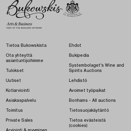
Tietoa Bukowskista
Ehdot
Ota yhteyttä
Bukipedia
asiantuntijoihimme
Systembolaget's Wine and
Tulokset
Spirits Auctions
Uutiset
Lehdistö
Kotiarviointi
Avoimet työpaikat
Asiakaspalvelu
Bonhams - All auctions
Toimitus
Tietosuojakäytäntö
Private Sales
Tietoa evästeistä
(cookies)
Arviointi & myyminen