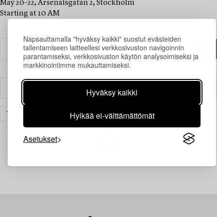
May 20–22, Arsenalsgatan 2, Stockholm
Starting at 10 AM
Napsauttamalla "hyväksy kaikki" suostut evästeiden
tallentamiseen laitteellesi verkkosivuston navigoinnin
parantamiseksi, verkkosivuston käytön analysoimiseksi ja
markkinointimme mukauttamiseksi.
Suodatin
Hyväksy kaikki
Hylkää ei-välttämättömät
TAIDE
TYHJENNÄ KAIKKI
Asetukset
Juuri nyt ei löytynyt hakuasi vastaavia kohteita.