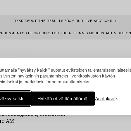
READ ABOUT THE RESULTS FROM OUR LIVE AUCTIONS
NSIGNMENTS ARE ONGOING FOR THE AUTUMN'S MODERN ART & DESIG
 live auction Modern Art & Design presents a
urated selection of modern art and design by Swedish
ttamalla "hyväksy kaikki" suostut evästeiden tallentamiseen laitteell
tional artists and designers. The auction spans from
sivuston navigoinnin parantamiseksi, verkkosivuston käytön
oimiseksi ja markkinointimme mukauttamiseksi.
rough of the early twentieth century to the height
m in the mid-century period, offering a breadth of
, materials and artistic perspectives.
väksy kaikki
Hylkää ei-välttämättömät
Asetukset
 Arsenalsgatan 2, Stockholm
 10 AM