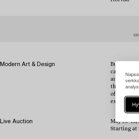
CO
Modern Art & Design
Bukowskis’
carefully c
Napsau
and interna
verkko
analys
the breakth
of modernis
expressions
Hy
Live Auction
May 20–22,
Starting at