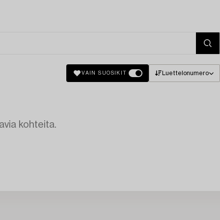
Luettelonumero
VAIN SUOSIKIT
avia kohteita.