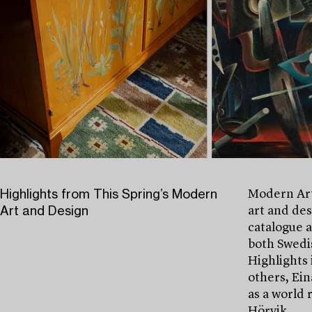
Highlights from This Spring’s Modern
Modern Art
Art and Design
art and des
catalogue 
both Swedis
Highlights 
others, Ein
as a world 
Hörvik.