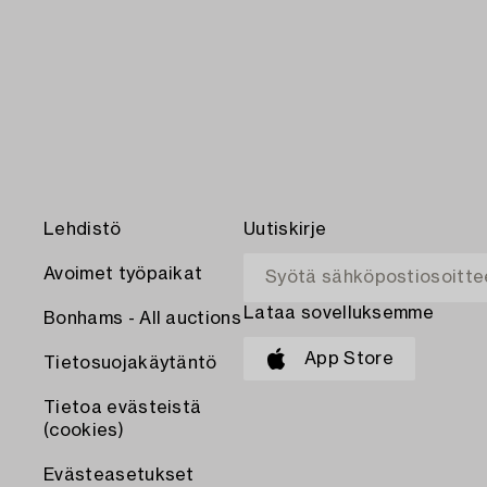
Lehdistö
Uutiskirje
Avoimet työpaikat
Lataa sovelluksemme
Bonhams - All auctions
App Store
Tietosuojakäytäntö
Tietoa evästeistä
(cookies)
Evästeasetukset