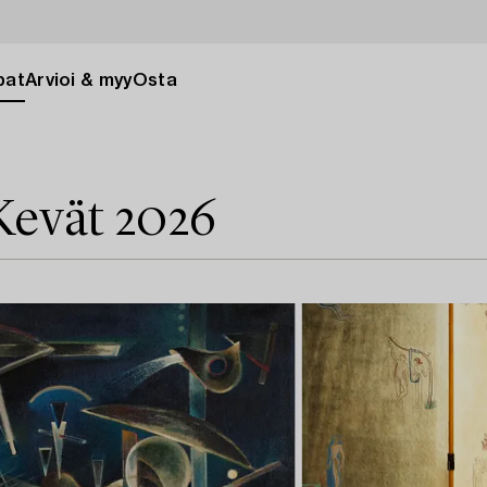
pat
Arvioi & myy
Osta
Kevät 2026