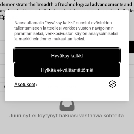
demonstrate the breadth of technological advancements and
are fascinating and vital historical documents from the la Belle
Époque.
Napsauttamalla "hyväksy kaikki" suostut evästeiden
tallentamiseen laitteellesi verkkosivuston navigoinnin
parantamiseksi, verkkosivuston käytön analysoimiseksi
ja markkinointimme mukauttamiseksi.
Hyväksy kaikki
Hylkää ei-välttämättömät
Suodatin
Asetukset
KERÄILYESINEET
TYHJENNÄ KAIKKI
Juuri nyt ei löytynyt hakuasi vastaavia kohteita.