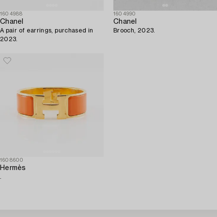
1604988
1604990
Chanel
Chanel
A pair of earrings, purchased in
Brooch, 2023.
2023.
1608600
Hermès
.