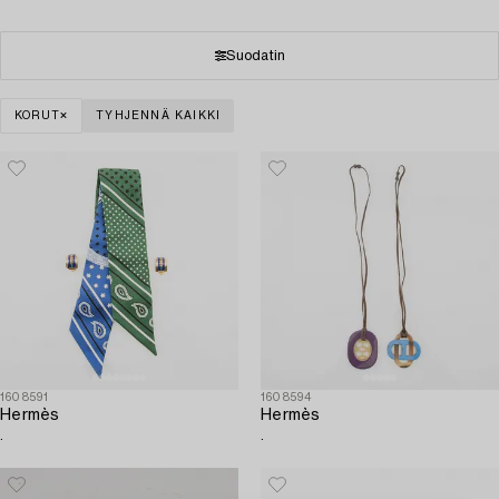
Suodatin
KORUT
TYHJENNÄ KAIKKI
1608591
1608594
Hermès
Hermès
.
.