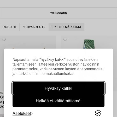
Suodatin
KORUT
KORVAKORUT
TYHJENNÄ KAIKKI
Napsauttamalla "hyväksy kaikki" suostut evästeiden
tallentamiseen laitteellesi verkkosivuston navigoinnin
parantamiseksi, verkkosivuston käytön analysoimiseksi
ja markkinointimme mukauttamiseksi.
Hyväksy kaikki
1604988
1608591
Chanel
Hermès
Hylkää ei-välttämättömät
A pair of earrings, purchased in
.
2023.
Asetukset