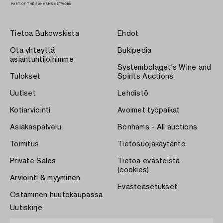
Tietoa Bukowskista
Ehdot
Ota yhteyttä
Bukipedia
asiantuntijoihimme
Systembolaget's Wine and
Tulokset
Spirits Auctions
Uutiset
Lehdistö
Kotiarviointi
Avoimet työpaikat
Asiakaspalvelu
Bonhams - All auctions
Toimitus
Tietosuojakäytäntö
Private Sales
Tietoa evästeistä
(cookies)
Arviointi & myyminen
Evästeasetukset
Ostaminen huutokaupassa
Uutiskirje