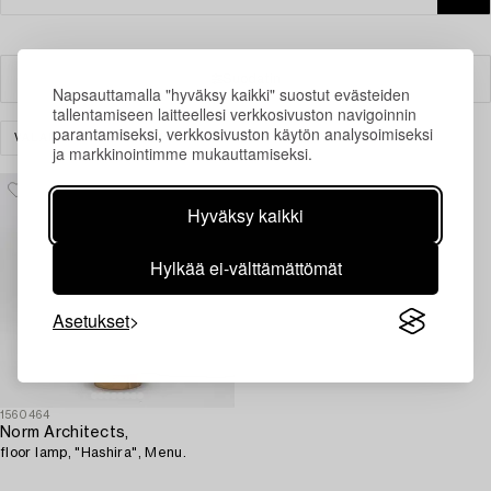
Suodatin
Napsauttamalla "hyväksy kaikki" suostut evästeiden
tallentamiseen laitteellesi verkkosivuston navigoinnin
parantamiseksi, verkkosivuston käytön analysoimiseksi
VALAISIMET
LATTIAVALAISIMET
TYHJENNÄ KAIKKI
ja markkinointimme mukauttamiseksi.
Hyväksy kaikki
Hylkää ei-välttämättömät
Asetukset
1560464
Norm Architects,
floor lamp, "Hashira", Menu.