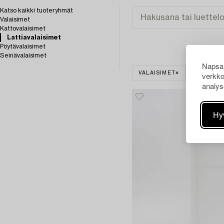
Katso kaikki tuoteryhmät
Valaisimet
Kattovalaisimet
Lattiavalaisimet
Pöytävalaisimet
Seinävalaisimet
Napsau
verkko
VALAISIMET
LATTIAVA
analys
Hy