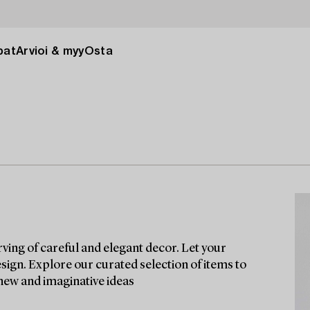
pat
Arvioi & myy
Osta
rving of careful and elegant decor. Let your
esign. Explore our curated selection of items to
 new and imaginative ideas