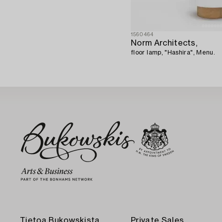
1560464
Norm Architects,
floor lamp, "Hashira", Menu.
Tietoa Bukowskista
Private Sales