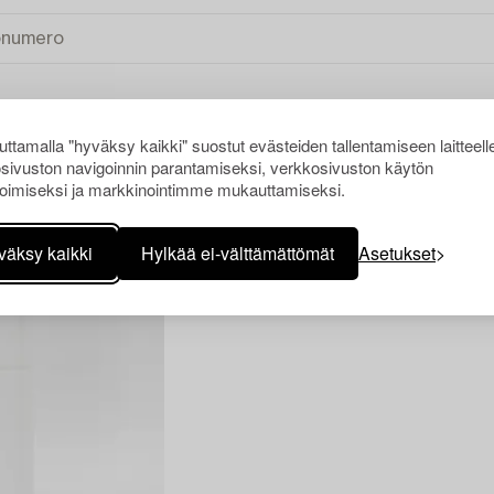
ttamalla "hyväksy kaikki" suostut evästeiden tallentamiseen laitteell
sivuston navigoinnin parantamiseksi, verkkosivuston käytön
LAISIMET
TYHJENNÄ KAIKKI
oimiseksi ja markkinointimme mukauttamiseksi.
väksy kaikki
Hylkää ei-välttämättömät
Asetukset