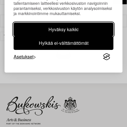
tallentamiseen laitteellesi verkkosivuston navigoinnin
parantamiseksi, verkkosivuston käytön analysoimiseksi
ja markkinointimme mukauttamiseksi.
Suodatin
Hyväksy kaikki
TAIDE
TYHJENNÄ KAIKKI
Hylkää ei-välttämättömät
Asetukset
Juuri nyt ei löytynyt hakuasi vastaavia kohteita.