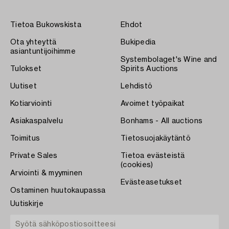
Tietoa Bukowskista
Ehdot
Ota yhteyttä
Bukipedia
asiantuntijoihimme
Systembolaget's Wine and
Tulokset
Spirits Auctions
Uutiset
Lehdistö
Kotiarviointi
Avoimet työpaikat
Asiakaspalvelu
Bonhams - All auctions
Toimitus
Tietosuojakäytäntö
Private Sales
Tietoa evästeistä
(cookies)
Arviointi & myyminen
Evästeasetukset
Ostaminen huutokaupassa
Uutiskirje